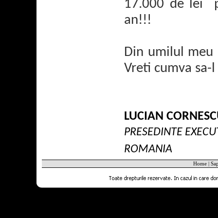
17.000 de lei p
an!!!
Din umilul meu 
Vreti cumva sa-
l
LUCIAN CORNES
PRESEDINTE EXECUT
ROMANIA
Home
|
Sa