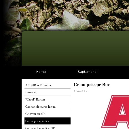
Ce nu pricepe Boc
ARCUB si Primaria
Arhiva > A-L
Basescu
"Cazul" Barsan
Capitan de cursa lunga
Ce aveti cu el?
Ce nu pricepe Boc
Ce nu pricepe Boc (II)