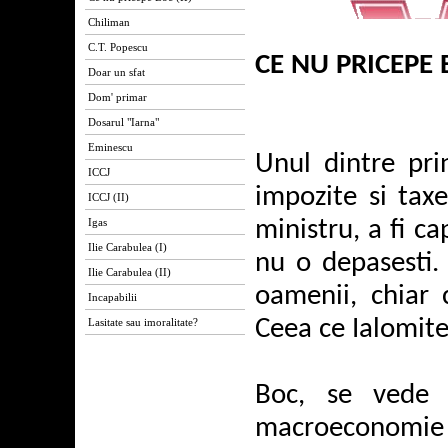
Chiliman
C.T. Popescu
CE NU PRICEPE 
Doar un sfat
Dom' primar
Dosarul "Iarna"
Eminescu
Unul dintre prin
ICCJ
impozite si taxe
ICCJ (II)
Igas
ministru, a fi ca
Ilie Carabulea (I)
nu o depasesti. 
Ilie Carabulea (II)
oamenii, chiar 
Incapabilii
Ceea ce Ialomite
Lasitate sau imoralitate?
Boc, se vede 
macroeconomie 