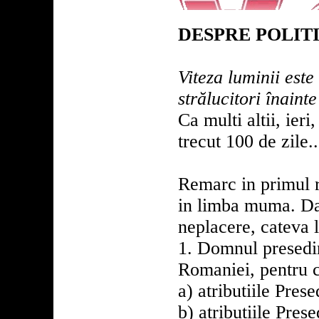
DESPRE POLIT
Viteza luminii est
strălucitori înainte
Ca multi altii, ier
trecut 100 de zile..
Remarc in primul r
in limba muma. Dar
neplacere, cateva l
1. Domnul presedint
Romaniei, pentru ca
a) atributiile Pres
b) atributiile Prese