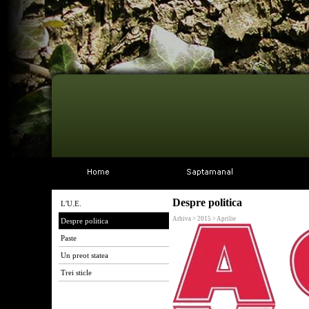
Despre politica
L'U.E.
Arhiva > 2015 > Aprilie
Despre politica
Paste
Un preot statea
Trei sticle