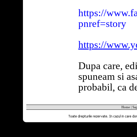
https://www.f
pnref=story
https://www.
Dupa care, ed
spuneam si asa
probabil, ca d
Home
|
Sa