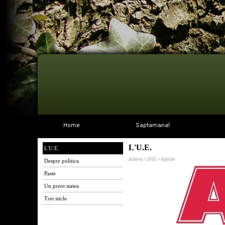
L'U.E.
L'U.E.
Arhiva > 2015 > Aprilie
Despre politica
Paste
Un preot statea
Trei sticle